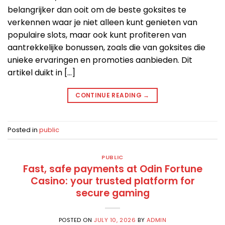
belangrijker dan ooit om de beste goksites te
verkennen waar je niet alleen kunt genieten van
populaire slots, maar ook kunt profiteren van
aantrekkelijke bonussen, zoals die van goksites die
unieke ervaringen en promoties aanbieden. Dit
artikel duikt in […]
CONTINUE READING
→
Posted in
public
PUBLIC
Fast, safe payments at Odin Fortune
Casino: your trusted platform for
secure gaming
POSTED ON
JULY 10, 2026
BY
ADMIN