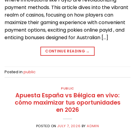
payment methods. This article dives into the vibrant
realm of casinos, focusing on how players can
maximize their gaming experience with convenient
payment options, exciting pokies online payid , and
enticing bonuses designed for Australian […]
CONTINUE READING
→
Posted in
public
PUBLIC
Apuesta España vs Bélgica en vivo:
cómo maximizar tus oportunidades
en 2026
POSTED ON
JULY 7, 2026
BY
ADMIN