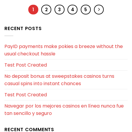
1
2
3
4
5
RECENT POSTS
PayID payments make pokies a breeze without the
usual checkout hassle
Test Post Created
No deposit bonus at sweepstakes casinos turns
casual spins into instant chances
Test Post Created
Navegar por los mejores casinos en línea nunca fue
tan sencillo y seguro
RECENT COMMENTS