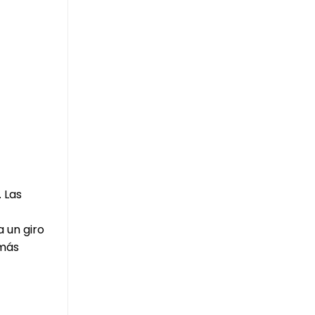
 Las
a un giro
 más