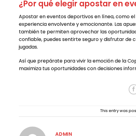
¿Por qué elegir apostar en ev
Apostar en eventos deportivos en línea, como el
experiencia envolvente y emocionante. Las apues
también te permiten aprovechar las oportunidad
confiable, puedes sentirte seguro y disfrutar de 
jugadas.
Así que prepárate para vivir la emoción de la Cop
maximiza tus oportunidades con decisiones infor
This entry was po
ADMIN