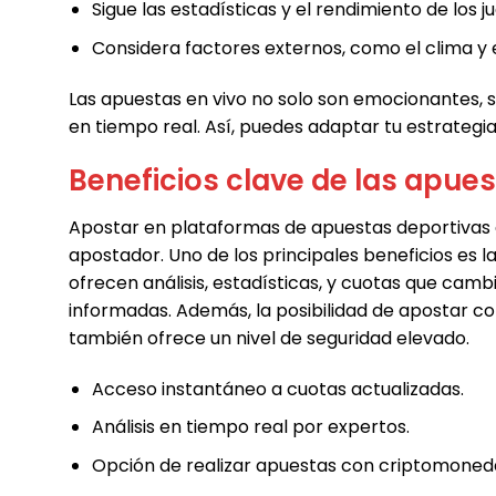
Sigue las estadísticas y el rendimiento de los j
Considera factores externos, como el clima y 
Las apuestas en vivo no solo son emocionantes, 
en tiempo real. Así, puedes adaptar tu estrategi
Beneficios clave de las apues
Apostar en plataformas de apuestas deportivas e
apostador. Uno de los principales beneficios es l
ofrecen análisis, estadísticas, y cuotas que ca
informadas. Además, la posibilidad de apostar co
también ofrece un nivel de seguridad elevado.
Acceso instantáneo a cuotas actualizadas.
Análisis en tiempo real por expertos.
Opción de realizar apuestas con criptomoned