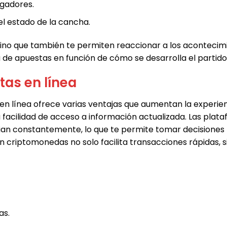
ugadores.
el estado de la cancha.
sino que también te permiten reaccionar a los acontecim
a de apuestas en función de cómo se desarrolla el partido
tas en línea
n línea ofrece varias ventajas que aumentan la experien
a facilidad de acceso a información actualizada. Las plat
mbian constantemente, lo que te permite tomar decisiones
n criptomonedas no solo facilita transacciones rápidas, s
as.