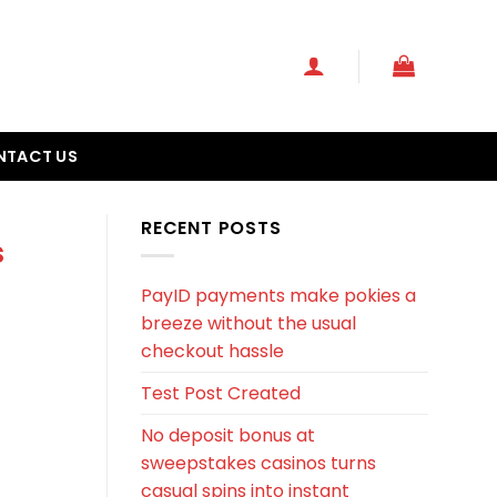
NTACT US
RECENT POSTS
s
PayID payments make pokies a
breeze without the usual
checkout hassle
Test Post Created
No deposit bonus at
sweepstakes casinos turns
casual spins into instant