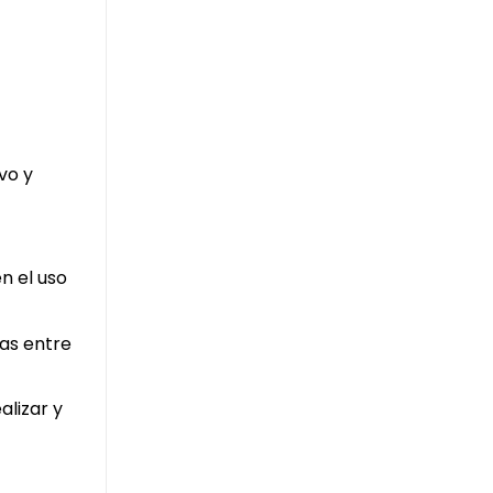
vo y
n el uso
las entre
alizar y