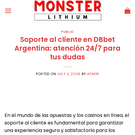
Skip
to
content
PUBLIC
Soporte al cliente en DBbet
Argentina: atención 24/7 para
tus dudas
POSTED ON
JULY 2, 2026
BY
ADMIN
En el mundo de las apuestas y los casinos en línea, el
soporte al cliente es fundamental para garantizar
una experiencia segura y satisfactoria para los