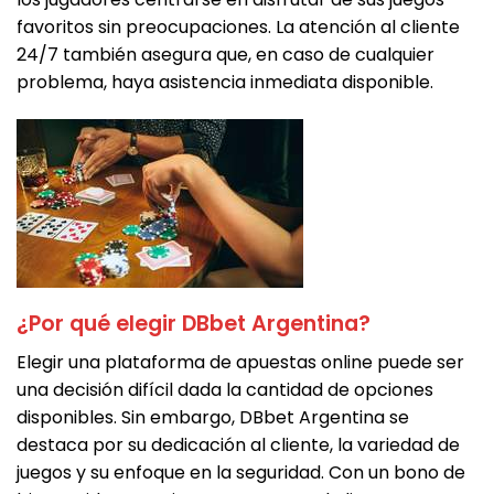
favoritos sin preocupaciones. La atención al cliente
24/7 también asegura que, en caso de cualquier
problema, haya asistencia inmediata disponible.
¿Por qué elegir DBbet Argentina?
Elegir una plataforma de apuestas online puede ser
una decisión difícil dada la cantidad de opciones
disponibles. Sin embargo, DBbet Argentina se
destaca por su dedicación al cliente, la variedad de
juegos y su enfoque en la seguridad. Con un bono de